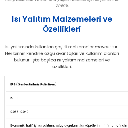
önemi.
Isı Yalıtım Malzemeleri ve
Özellikleri
Isı yalıtımında kullanılan çeşitli malzemeler mevcuttur.
Her birinin kendine özgü avantajları ve kullanım alanları
bulunur. İşte başlıca ısı yalıtım malzemeleri ve
özellikleri:
MALZEME TÜRÜ
YOĞUNLUK (KG/M³)
ISI İLETIM KATSAY
EPS (Genleştirilmiş Polistiren)
15-30
0.035-0.040
Ekonomik, hafif, iyi ısı yalıtımı, kolay uygulanır. Isı köprülerini minimuma indirm