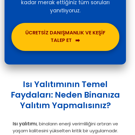
kadar merak ettiğiniz tüm soruları
yanıtlıyoruz.
ÜCRETSİZ DANIŞMANLIK VE KEŞİF
TALEP ET
➡️
Isı Yalıtımının Temel
Faydaları: Neden Binanıza
Yalıtım Yapmalısınız?
Isı yalıtımı
, binaların enerji verimliliğini artıran ve
yaşam kalitesini yükselten kritik bir uygulamadır.