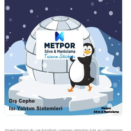
Enerji tasarrufu ve konforlu yaşam alanları için ısı yalıtımının