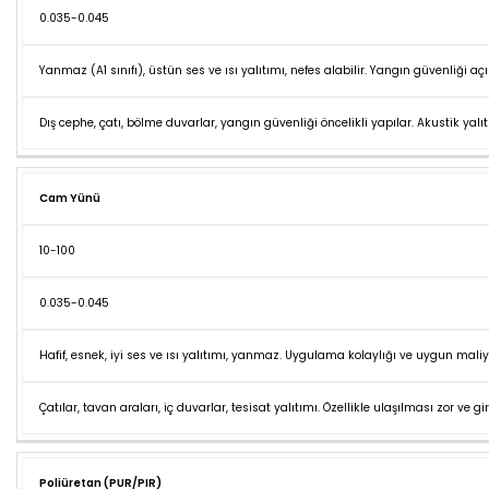
0.035-0.045
Yanmaz (A1 sınıfı), üstün ses ve ısı yalıtımı, nefes alabilir. Yangın güvenliği aç
Dış cephe, çatı, bölme duvarlar, yangın güvenliği öncelikli yapılar. Akustik yalı
Cam Yünü
10-100
0.035-0.045
Hafif, esnek, iyi ses ve ısı yalıtımı, yanmaz. Uygulama kolaylığı ve uygun maliy
Çatılar, tavan araları, iç duvarlar, tesisat yalıtımı. Özellikle ulaşılması zor ve girin
Poliüretan (PUR/PIR)