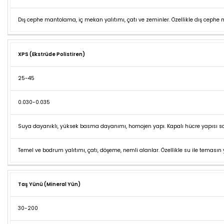
Dış cephe mantolama, iç mekan yalıtımı, çatı ve zeminler. Özellikle dış cephe m
XPS (Ekstrüde Polistiren)
25-45
0.030-0.035
Suya dayanıklı, yüksek basma dayanımı, homojen yapı. Kapalı hücre yapısı sa
Temel ve bodrum yalıtımı, çatı, döşeme, nemli alanlar. Özellikle su ile temasın 
Taş Yünü (Mineral Yün)
30-200