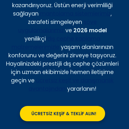
kazandırıyoruz. Üstün enerji verimliliği
sağlayan
mantolama sistemlerimiz
,
zarafeti simgeleyen
söve
uygulamalarımız
ve
2026 model
yenilikçi
dış cephe kaplama
malzemelerimizle
yaşam alanlarınızın
konforunu ve değerini zirveye taşıyoruz.
Hayalinizdeki prestijli dış cephe çözümleri
için uzman ekibimizle hemen iletişime
geçin ve
ücretsiz keşif ve danışmanlık
avantajından
yararlanın!
ÜCRETSİZ KEŞİF & TEKLİF ALIN!