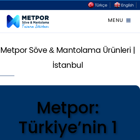
Metpor Söve
Mantolama Ürünleri |
&
İstanbul
Metpor:
Türkiye’nin 1