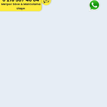
Metpor Söve & Mantolama
Ulaşın
Metpor Dekor
, 20 yılı aşkın sektör deneyimiyle, dış
cephe kaplama, mantolama ve söve ürünleri üretimi
ve uygulamasında Türkiye'nin öncüsüdür. Binanıza
estetik, üstün ısı yalıtımı ve dayanıklılık katan çözümler
sunuyoruz. İstanbul, Ankara, İzmir başta olmak üzere
tüm Türkiye'deki projeleriniz için bize ulaşın, ücretsiz
keşif fırsatını kaçırmayın!
Ana Sayfa
Hakkımızda