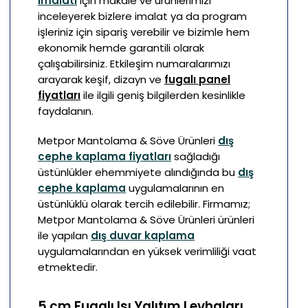
imalatı
için makale ve ürünlerimizi
inceleyerek bizlere imalat ya da program
işleriniz için sipariş verebilir ve bizimle hem
ekonomik hemde garantili olarak
çalışabilirsiniz. Etkileşim numaralarımızı
arayarak keşif, dizayn ve
fugalı panel
fiyatları
ile ilgili geniş bilgilerden kesinlikle
faydalanın.
Metpor Mantolama & Söve Ürünleri
dış
cephe kaplama fiyatları
sağladığı
üstünlükler ehemmiyete alındığında bu
dış
cephe kaplama
uygulamalarının en
üstünlüklü olarak tercih edilebilir. Firmamız;
Metpor Mantolama & Söve Ürünleri ürünleri
ile yapılan
dış duvar kaplama
uygulamalarından en yüksek verimliliği vaat
etmektedir.
5 cm Fugalı Isı Yalıtım Levhaları