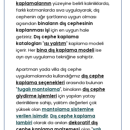
kaplamalarının
yüzeyine belirli kalınlıklarda,
farklı katmanlarda sıva uygulayarak, dış
cephenin ağır şartlarına uygun olması
açısından
binaların dış cephesinin
kaplanması işi
için en uygun hale
getiririz.
Dış cephe kaplama
katalogları
"
ısı yalıtım
" kaplama modeli
içerir. Her
bina dış kaplama modeli
ise
ayrı ayrı uygulama tekniğine sahiptir.
Apartman yada villa dış cephe
uygulamalarında kullandığımız
dış cephe
kaplama seçenekleri
arasında bulunan
"
fugalı mantolama
", binaların
dış cephe
giydirme işlemleri
için yapılan yatay
derinliklere sahip, yalıtım değerleri çok
yüksek olan
mantolama sistemine
verilen isimdir
.
Dış cephe kaplama
lambiri
olarak da anılan
dekoratif dış
cephe kaplama malzemesi
olan "
yalı