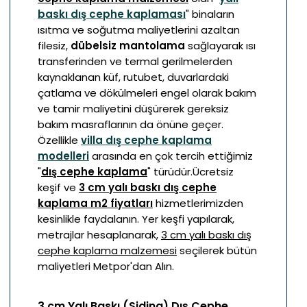
baskı dış cephe kaplaması
"
binaların
ısıtma ve soğutma maliyetlerini azaltan
filesiz,
dübelsiz mantolama
sağlayarak ısı
transferinden ve termal gerilmelerden
kaynaklanan küf, rutubet, duvarlardaki
çatlama ve dökülmeleri engel olarak bakım
ve tamir maliyetini düşürerek gereksiz
bakım masraflarının da önüne geçer.
Özellikle
villa dış cephe kaplama
modelleri
arasında en çok tercih ettiğimiz
"
dış cephe kaplama
" türüdür.
Ücretsiz
keşif ve
3 cm yalı baskı dış cephe
kaplama m2 fiyatları
hizmetlerimizden
kesinlikle faydalanın. Yer keşfi yapılarak,
metrajlar hesaplanarak,
3 cm yalı baskı dış
cephe kaplama malzemesi
seçilerek bütün
maliyetleri Metpor'dan Alın.
3 cm Yalı Baskı (Siding) Dış Cephe