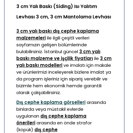
3 cm Yalı Baskı (Siding) Isı Yalıtım
Levhası 3 cm, 3 cm Mantolama Levhası
3 cm yalı baskı dış cephe kaplama
malzemeleri
ile ilgili çeşitli verileri
sayfamızın gelişen bölümlerinde
bulabilirsiniz. İstanbul güncel
3 cm yalı
baskı malzeme ve işçilik fiyatları
ile
3 cm
yalı baskı modelleri
ve imalatı için makale
ve ürünlerimizi inceleyerek bizlere imalat ya
da program işleriniz için sipariş verebilir ve
bizimle hem ekonomik hemde garantili
olarak çalışabilirsiniz.
Dış cephe kaplama görselleri
arasında
binlarda veya müstakil evlerde
uygulanan
dış cephe kaplama
önerileri
arasında en önde strafor
(köpük)
dış cephe