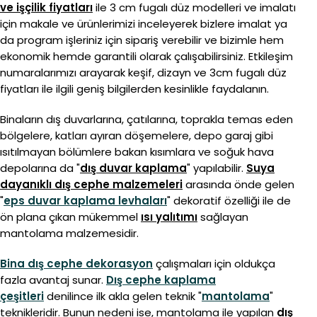
ve işçilik fiyatları
ile 3 cm fugalı düz modelleri ve imalatı
için makale ve ürünlerimizi inceleyerek bizlere imalat ya
da program işleriniz için sipariş verebilir ve bizimle hem
ekonomik hemde garantili olarak çalışabilirsiniz. Etkileşim
numaralarımızı arayarak keşif, dizayn ve 3cm fugalı düz
fiyatları ile ilgili geniş bilgilerden kesinlikle faydalanın.
Binaların dış duvarlarına, çatılarına, toprakla temas eden
bölgelere, katları ayıran döşemelere, depo garaj gibi
ısıtılmayan bölümlere bakan kısımlara ve soğuk hava
depolarına da "
dış duvar kaplama
" yapılabilir.
Suya
dayanıklı dış cephe malzemeleri
arasında önde gelen
"
eps duvar kaplama levhaları
" dekoratif özelliği ile de
ön plana çıkan mükemmel
ısı yalıtımı
sağlayan
mantolama malzemesidir.
Bina dış cephe dekorasyon
çalışmaları için oldukça
fazla avantaj sunar.
Dış cephe kaplama
çeşitleri
denilince ilk akla gelen teknik "
mantolama
"
teknikleridir. Bunun nedeni ise, mantolama ile yapılan
dış