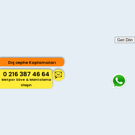
Geri Dön
Dış cephe Kaplamaları
0 216 387 46 64
Metpor Söve & Mantolama
Ulaşın