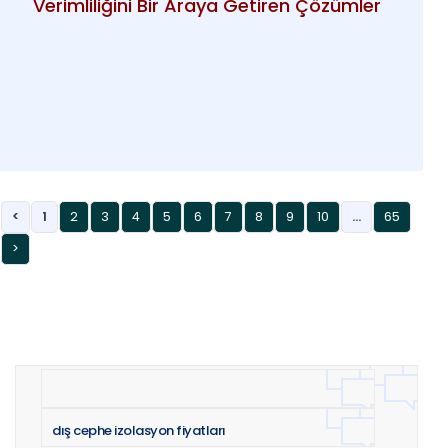
Verimliliğini Bir Araya Getiren Çözümler
<
1
2
3
4
5
6
7
8
9
10
...
65
>
dış cephe izolasyon fiyatları