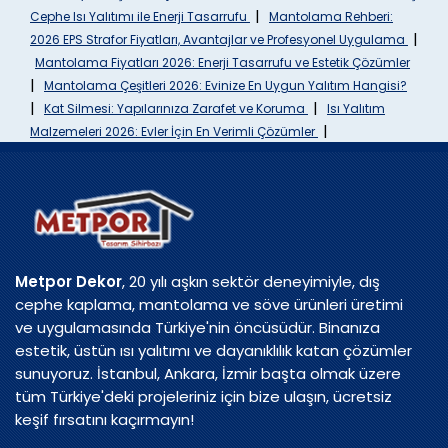
|
Cephe Isı Yalıtımı ile Enerji Tasarrufu
Mantolama Rehberi:
|
2026 EPS Strafor Fiyatları, Avantajlar ve Profesyonel Uygulama
Mantolama Fiyatları 2026: Enerji Tasarrufu ve Estetik Çözümler
|
Mantolama Çeşitleri 2026: Evinize En Uygun Yalıtım Hangisi?
|
|
Kat Silmesi: Yapılarınıza Zarafet ve Koruma
Isı Yalıtım
|
Malzemeleri 2026: Evler İçin En Verimli Çözümler
Metpor Dekor
, 20 yılı aşkın sektör deneyimiyle, dış
cephe kaplama, mantolama ve söve ürünleri üretimi
ve uygulamasında Türkiye'nin öncüsüdür. Binanıza
estetik, üstün ısı yalıtımı ve dayanıklılık katan çözümler
sunuyoruz. İstanbul, Ankara, İzmir başta olmak üzere
tüm Türkiye'deki projeleriniz için bize ulaşın, ücretsiz
keşif fırsatını kaçırmayın!