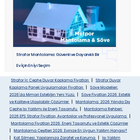
Strafor Mantolama: Güvenli ve Dayanıklı Bir
Ev İçin En İyi Seçim
|
Strafor İç Cephe Duvar Kaplama Fiyatları
Strafor Duvar
|
Kaplama Paneli Uygulamaları Fiyatları
Söve Modelleri:
|
2026'da Mimari Estetiğin Yeni Yüzü
Söve Fiyatları 2026: Estetik
|
ve Kaliteye Ulaşılabilir Çözümler
Mantolama: 2026 Yılında Dış
|
Cephe Isı Yalıtımı ile Enerji Tasarrufu
Mantolama Rehberi:
|
2026 EPS Strafor Fiyatları, Avantajlar ve Profesyonel Uygulama
Mantolama Fiyatları 2026: Enerji Tasarrufu ve Estetik Çözümler
|
Mantolama Çeşitleri 2026: Evinize En Uygun Yalıtım Hangisi?
|
|
Kat Silmesi: Yapılarınıza Zarafet ve Koruma
Isı Yalıtım