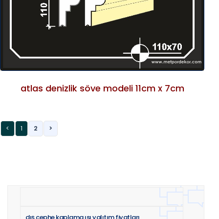
atlas denizlik söve modeli 11cm x 7cm
<
1
2
>
dış cephe kaplama ısı yalıtım fiyatları