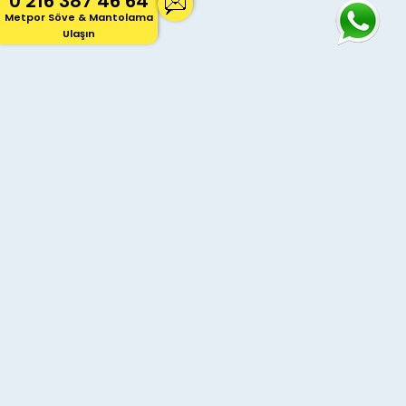
0 216 387 46 64
Metpor Söve & Mantolama
Ulaşın
Metpor Dekor
, 20 yılı aşkın sektör deneyimiyle, dış
cephe kaplama, mantolama ve söve ürünleri üretimi
ve uygulamasında Türkiye'nin öncüsüdür. Binanıza
estetik, üstün ısı yalıtımı ve dayanıklılık katan çözümler
sunuyoruz. İstanbul, Ankara, İzmir başta olmak üzere
tüm Türkiye'deki projeleriniz için bize ulaşın, ücretsiz
keşif fırsatını kaçırmayın!
Ana Sayfa
Hakkımızda