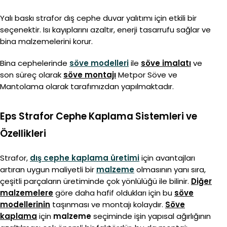
Yalı baskı strafor dış cephe duvar yalıtımı için etkili bir
seçenektir. Isı kayıplarını azaltır, enerji tasarrufu sağlar ve
bina malzemelerini korur.
Bina cephelerinde
söve modelleri
ile
söve imalatı
ve
son süreç olarak
söve montajı
Metpor Söve ve
Mantolama olarak tarafımızdan yapılmaktadır.
Eps Strafor Cephe Kaplama Sistemleri ve
Özellikleri
Strafor,
dış cephe kaplama üretimi
için avantajları
artıran uygun maliyetli bir
malzeme
olmasının yanı sıra,
çeşitli parçaların üretiminde çok yönlülüğü ile bilinir.
Diğer
malzemelere
göre daha hafif oldukları için bu
söve
modellerinin
taşınması ve montajı kolaydır.
Söve
kaplama
için
malzeme
seçiminde işin yapısal ağırlığının