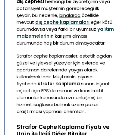
dış cephesi
herhangi bir ziyaretçinin veya
potansiyel müşterinin görebileceği ilk
şeydir, bu nedenle,
binalarda
özellikle
mevcut
dış cephe kaplamaları
eğer kötü
durumdaysa veya farklı bir uyumsuz
yalıtım
malzemelerinin
karışımı olması
durumunda hoş bir durum olmayacaktır.
Strafor cephe kaplamasıler, estetik açıdan
güzel ve işlevsel yüzeyler için evlerde ve
apartman dairelerinde yaygın olarak
kullanılmaktadır. Müşterinin, piyasa
fiyatında
strafor kalıplama
sunan inşaat
inşaatı için EPS'de mimari ve konstrüktif
elemanlar konusunda uzmanlaşmış bir
hizmet sağlayıcı bulmak üzere pazar
araştırması yapması önemlidir .
Strafor Cephe Kaplama Fiyatı ve
Ürün ile İlgili Diğer Bilgiler