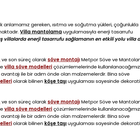
ak anlamamız gereken, ısıtma ve soğutma yükleri, çoğunlukla
maktadır.
Villa mantolama
uygulamasıyla enerji tasarrufu
ış villalarda enerji tasarrufu sağlamanın en etkili yolu villa d
ı
ve son süreç olarak
söve montajı
Metpor Söve ve Mantol
ve
villa söve modelleri
çözümlemelerinde kullanılanacağımız
 avantajı ile bir adım önde olan malzemelerdir. Bina söve
lleri
olarak bilinen
köşe taşı
uygulaması sayesinde dekorati
ı
ve son süreç olarak
söve montajı
Metpor Söve ve Mantol
ve
villa söve modelleri
çözümlemelerinde kullanılanacağımız
 avantajı ile bir adım önde olan malzemelerdir. Bina söve
lleri
olarak bilinen
köşe taşı
uygulaması sayesinde dekorati