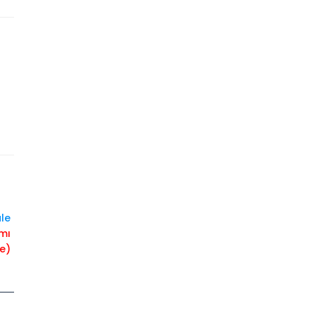
le
ımı
e)