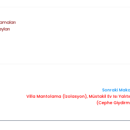
lamaları
yları
Sonraki Maka
Villa Mantolama (İzolasyon), Müstakil Ev Isı Yalıt
(Cephe Giydirm