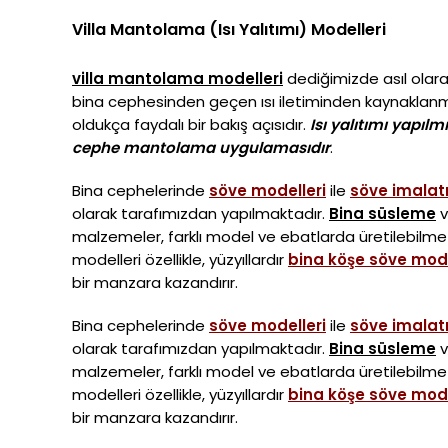
Villa Mantolama (Isı Yalıtımı) Modelleri
villa mantolama modelleri
dediğimizde asıl olar
bina cephesinden geçen ısı iletiminden kaynaklan
oldukça faydalı bir bakış açısıdır.
Isı yalıtımı yapılm
cephe mantolama uygulamasıdır
.
Bina cephelerinde
söve modelleri
ile
söve imalat
olarak tarafımızdan yapılmaktadır.
Bina süsleme
malzemeler, farklı model ve ebatlarda üretilebilme
modelleri özellikle, yüzyıllardır
bina köşe söve mode
bir manzara kazandırır.
Bina cephelerinde
söve modelleri
ile
söve imalat
olarak tarafımızdan yapılmaktadır.
Bina süsleme
malzemeler, farklı model ve ebatlarda üretilebilme
modelleri özellikle, yüzyıllardır
bina köşe söve mode
bir manzara kazandırır.