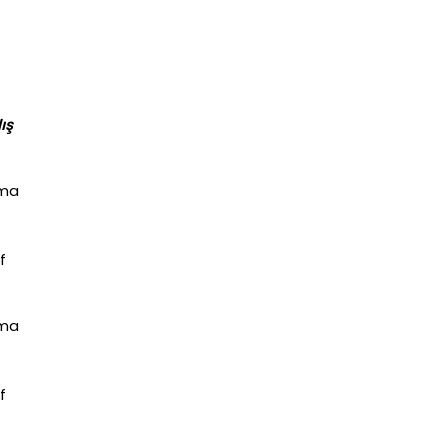
ış
ama
f
ama
f