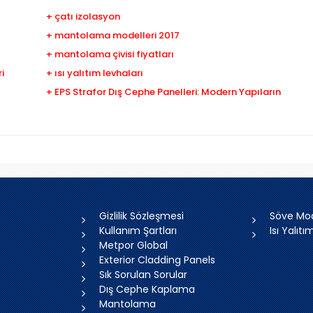
+ çatı izolasyon
+ mantolama modelleri 2017
+ mantolama çivisi fiyatları
i
+ ısı yalıtım levhaları
+ EPS Strafor Dış Cephe Panelleri: Modern Yapıların
Gizlilik Sözleşmesi
Söve Mod
Kullanım Şartları
Isı Yalıtı
Metpor Global
Exterior Cladding Panels
Sık Sorulan Sorular
Dış Cephe Kaplama
Mantolama