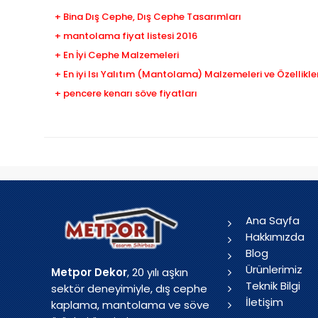
+ Bina Dış Cephe, Dış Cephe Tasarımları
+ mantolama fiyat listesi 2016
+ En İyi Cephe Malzemeleri
+ En iyi Isı Yalıtım (Mantolama) Malzemeleri ve Özellikler
+ pencere kenarı söve fiyatları
Ana Sayfa
Hakkımızda
Blog
Ürünlerimiz
Metpor Dekor
, 20 yılı aşkın
Teknik Bilgi
sektör deneyimiyle, dış cephe
İletişim
kaplama, mantolama ve söve