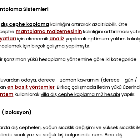
antolama Sistemleri
,
dış cephe kaplama
kalınlığını artırarak azaltılabilir. Öte
ş cephe
mantolama malzemesinin
kalınlığını arttırılması yatı
yatları
için ekonomik
analiz
yapılarak optimum yalıtım kalınlı
 incelemek için birçok çalışma yapılmıştır.
bilir şanzıman yükü hesaplama yöntemine göre iki kategoride
ş duvardan odaya, derece - zaman kavramını (derece - gün /
anan
en basit yöntemler
. Birkaç çalışmada iletim yükü üzerin
öntem
kullanılarak
villa dış cephe kaplama m2 hesabı
yapılır.
i (İzolasyon)
larda dış cepheleri, yoğun sıcaklık değişimi ve yüksek sıcaklık il
elinde sıcak yaz ve soğuk kış bölgesinde nem. Bina dış