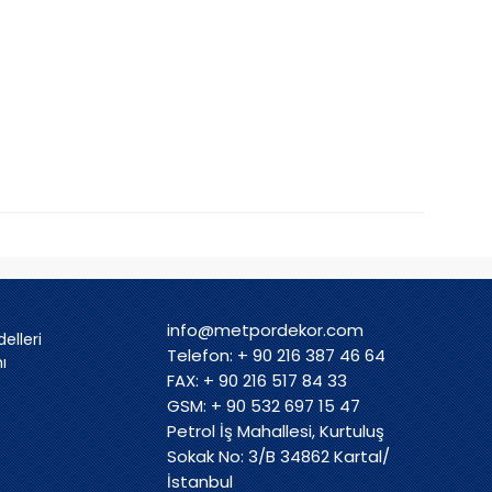
info@metpordekor.com
elleri
Telefon: + 90 216 387 46 64
mı
FAX: + 90 216 517 84 33
GSM: + 90 532 697 15 47
Petrol İş Mahallesi, Kurtuluş
Sokak No: 3/B 34862 Kartal/
İstanbul