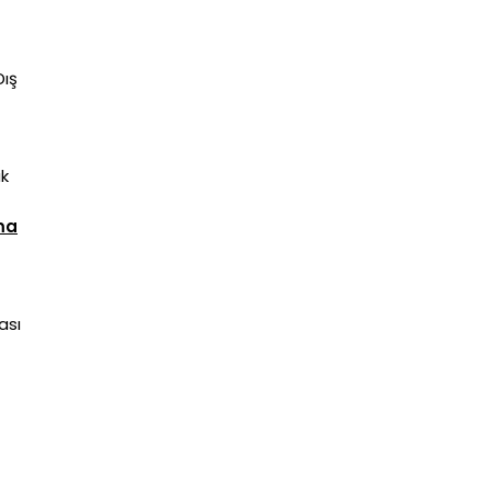
Dış
ak
ma
ası