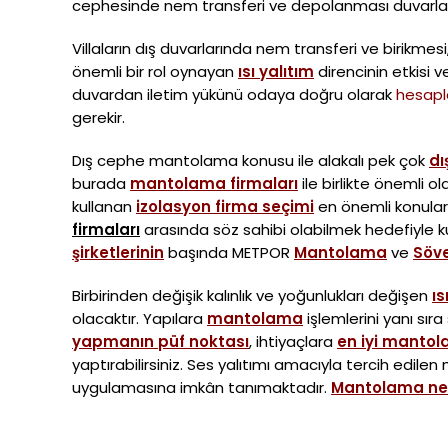
cephesinde nem transferi ve depolanması duvarlar
Villaların dış duvarlarında nem transferi ve birikmes
önemli bir rol oynayan
ısı yalıtım
direncinin etkisi 
duvardan iletim yükünü odaya doğru olarak
hesap
gerekir.
Dış cephe mantolama konusu ile alakalı pek çok
dı
burada
mantolama firmaları
ile birlikte önemli ol
kullanan
izolasyon firma seçimi
en önemli konula
firmaları
arasında söz sahibi olabilmek hedefiyle 
şirketlerinin
başında METPOR
Mantolama
ve
Söv
Birbirinden değişik kalınlık ve yoğunlukları değişen
ıs
olacaktır. Yapılara
mantolama
işlemlerini yanı sı
yapmanın püf noktası
, ihtiyaçlara
en iyi manto
yaptırabilirsiniz. Ses yalıtımı amacıyla tercih edil
uygulamasına imkân tanımaktadır.
Mantolama ne