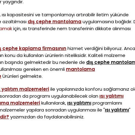
 yaygındır.
i, ısı kapasitesini ve tamponlamayı artırabilir iletim yükünde
ve azaltılması
dış cephe mantolama
uygulamasına bağlıdır. 
lamak
için, ısı transferinde nem transferinin dikkate alınması
ş cephe kaplama firmasının
hizmet verdiğini biliyoruz. Anc
an konu da kullanılan ürünlerin niteliksidir. Kaliteli malzeme
rın başında gelmektedir bu nedenle de
dış cephe mantola
kullanılması gereken en önemli
mantolama
e
Ürünleri gelmekte.
ı yalıtım malzemeleri
ile yapılarınızda konforu sağlamanız ol
ra sonradan da programı uygulanabilecek olan
ısı yalıtımı
lama malzemeleri
kullanılarak,
ısı yalıtımı
programlarını
en malzemeler yapılara sonradan uygulanması ile "
ısı yalıtımı
"
dir?
yazımızdan da faydalanabilirsiniz.