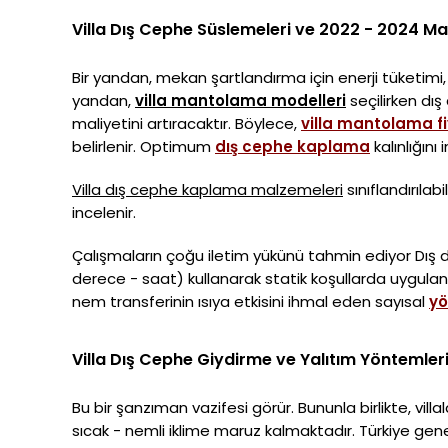
Villa Dış Cephe Süslemeleri ve 2022 - 2024 M
Bir yandan, mekan şartlandırma için enerji tüketimi
yandan,
villa mantolama modelleri
seçilirken dı
maliyetini artıracaktır. Böylece,
villa mantolama fi
belirlenir. Optimum
dış cephe kaplama
kalınlığını
Villa dış cephe kaplama malzemeleri
sınıflandırıla
incelenir.
Çalışmaların çoğu iletim yükünü tahmin ediyor Dı
derece - saat) kullanarak statik koşullarda uygul
nem transferinin ısıya etkisini ihmal eden sayısal
y
Villa Dış Cephe Giydirme ve Yalıtım Yöntemler
Bu bir şanzıman vazifesi görür. Bununla birlikte, villa
sıcak - nemli iklime maruz kalmaktadır. Türkiye gen