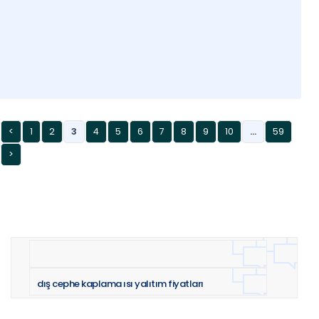
<
1
2
3
4
5
6
7
8
9
10
...
59
>
dış cephe kaplama ısı yalıtım fiyatları