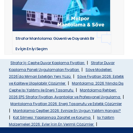
Strafor Mantolama: Güvenli ve Dayanıklı Bir
Ev İçin En İyi Seçim
|
Strafor İç Cephe Duvar Kaplama Fiyatları
Strafor Duvar
|
Kaplama Paneli Uygulamaları Fiyatları
Söve Modelleri:
|
2026'da Mimari Estetiğin Yeni Yüzü
Söve Fiyatları 2026: Estetik
|
ve Kaliteye Ulaşılabilir Çözümler
Mantolama: 2026 Yılında Dış
|
Cephe Isı Yalıtımı ile Enerji Tasarrufu
Mantolama Rehberi:
|
2026 EPS Strafor Fiyatları, Avantajlar ve Profesyonel Uygulama
Mantolama Fiyatları 2026: Enerji Tasarrufu ve Estetik Çözümler
|
Mantolama Çeşitleri 2026: Evinize En Uygun Yalıtım Hangisi?
|
|
Kat Silmesi: Yapılarınıza Zarafet ve Koruma
Isı Yalıtım
|
Malzemeleri 2026: Evler İçin En Verimli Çözümler