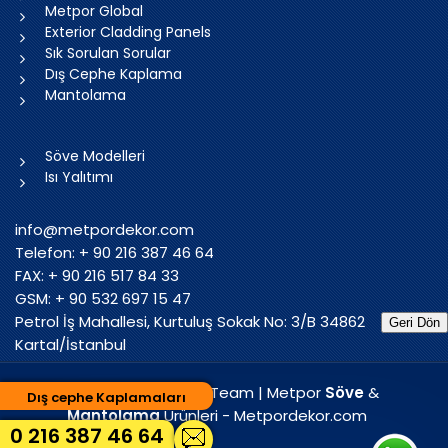
Metpor Global
Exterior Cladding Panels
Sık Sorulan Sorular
Dış Cephe Kaplama
Mantolama
Söve Modelleri
Isı Yalıtımı
info@metpordekor.com
Telefon: + 90 216 387 46 64
FAX: + 90 216 517 84 33
GSM: + 90 532 697 15 47
Petrol İş Mahallesi, Kurtuluş Sokak No: 3/B 34862
Geri Dön
Kartal/İstanbul
2005 - 2025 MT Web Team | Metpor
Söve
&
Dış cephe Kaplamaları
Mantolama
Ürünleri - Metpordekor.com
0 216 387 46 64