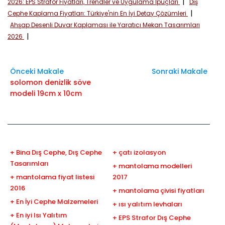
|
2026: EPS Strafor Fiyatları, Trendler ve Uygulama İpuçları
Dış
|
Cephe Kaplama Fiyatları: Türkiye'nin En İyi Detay Çözümleri
Ahşap Desenli Duvar Kaplaması ile Yaratıcı Mekan Tasarımları
|
2026
Önceki Makale
Sonraki Makale
solomon denizlik söve
modeli 19cm x 10cm
+ Bina Dış Cephe, Dış Cephe
+ çatı izolasyon
Tasarımları
+ mantolama modelleri
+ mantolama fiyat listesi
2017
2016
+ mantolama çivisi fiyatları
+ En İyi Cephe Malzemeleri
+ ısı yalıtım levhaları
+ En iyi Isı Yalıtım
+ EPS Strafor Dış Cephe