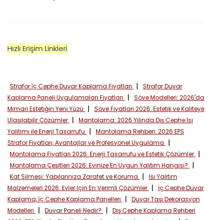
Hızlı Erişim Linkleri
|
Strafor İç Cephe Duvar Kaplama Fiyatları
Strafor Duvar
|
Kaplama Paneli Uygulamaları Fiyatları
Söve Modelleri: 2026'da
|
Mimari Estetiğin Yeni Yüzü
Söve Fiyatları 2026: Estetik ve Kaliteye
|
Ulaşılabilir Çözümler
Mantolama: 2026 Yılında Dış Cephe Isı
|
Yalıtımı ile Enerji Tasarrufu
Mantolama Rehberi: 2026 EPS
|
Strafor Fiyatları, Avantajlar ve Profesyonel Uygulama
|
Mantolama Fiyatları 2026: Enerji Tasarrufu ve Estetik Çözümler
|
Mantolama Çeşitleri 2026: Evinize En Uygun Yalıtım Hangisi?
|
Kat Silmesi: Yapılarınıza Zarafet ve Koruma
Isı Yalıtım
|
Malzemeleri 2026: Evler İçin En Verimli Çözümler
İç Cephe Duvar
|
Kaplama, İç Cephe Kaplama Panelleri
Duvar Taşı Dekorasyon
|
|
Modelleri
Duvar Paneli Nedir?
Dış Cephe Kaplama Rehberi