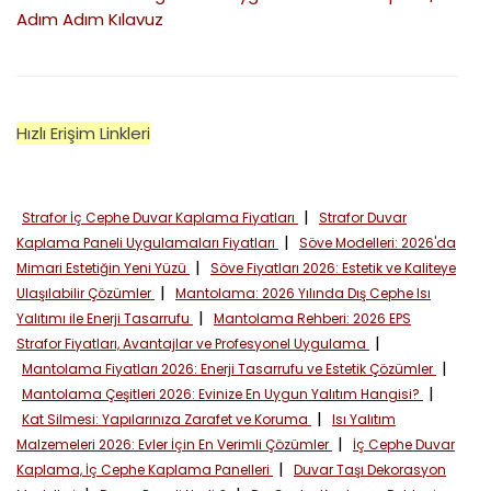
Adım Adım Kılavuz
Hızlı Erişim Linkleri
|
Strafor İç Cephe Duvar Kaplama Fiyatları
Strafor Duvar
|
Kaplama Paneli Uygulamaları Fiyatları
Söve Modelleri: 2026'da
|
Mimari Estetiğin Yeni Yüzü
Söve Fiyatları 2026: Estetik ve Kaliteye
|
Ulaşılabilir Çözümler
Mantolama: 2026 Yılında Dış Cephe Isı
|
Yalıtımı ile Enerji Tasarrufu
Mantolama Rehberi: 2026 EPS
|
Strafor Fiyatları, Avantajlar ve Profesyonel Uygulama
|
Mantolama Fiyatları 2026: Enerji Tasarrufu ve Estetik Çözümler
|
Mantolama Çeşitleri 2026: Evinize En Uygun Yalıtım Hangisi?
|
Kat Silmesi: Yapılarınıza Zarafet ve Koruma
Isı Yalıtım
|
Malzemeleri 2026: Evler İçin En Verimli Çözümler
İç Cephe Duvar
|
Kaplama, İç Cephe Kaplama Panelleri
Duvar Taşı Dekorasyon