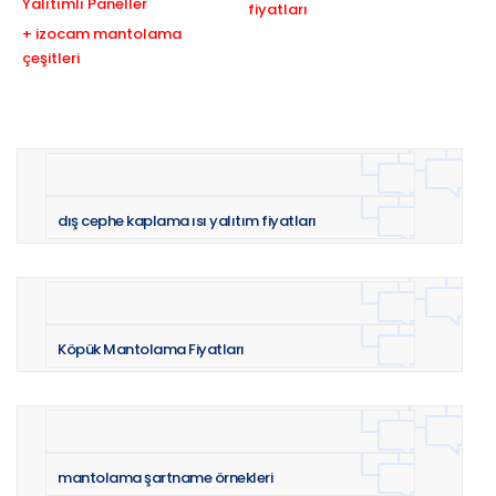
Yalıtımlı Paneller
fiyatları
+ izocam mantolama
çeşitleri
dış cephe kaplama ısı yalıtım fiyatları
Köpük Mantolama Fiyatları
mantolama şartname örnekleri