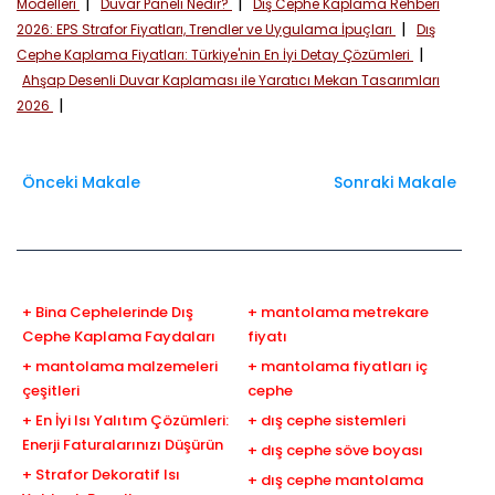
|
|
Modelleri
Duvar Paneli Nedir?
Dış Cephe Kaplama Rehberi
|
2026: EPS Strafor Fiyatları, Trendler ve Uygulama İpuçları
Dış
|
Cephe Kaplama Fiyatları: Türkiye'nin En İyi Detay Çözümleri
Ahşap Desenli Duvar Kaplaması ile Yaratıcı Mekan Tasarımları
|
2026
Önceki Makale
Sonraki Makale
+ Bina Cephelerinde Dış
+ mantolama metrekare
Cephe Kaplama Faydaları
fiyatı
+ mantolama malzemeleri
+ mantolama fiyatları iç
çeşitleri
cephe
+ En İyi Isı Yalıtım Çözümleri:
+ dış cephe sistemleri
Enerji Faturalarınızı Düşürün
+ dış cephe söve boyası
+ Strafor Dekoratif Isı
+ dış cephe mantolama