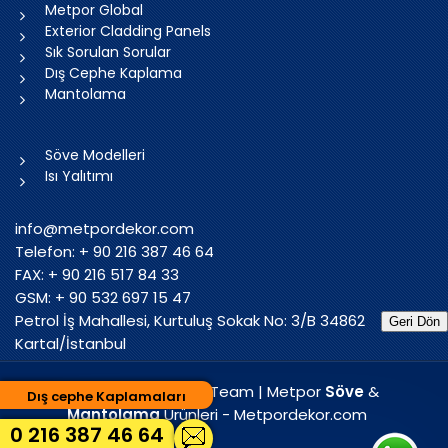
Metpor Global
Exterior Cladding Panels
Sık Sorulan Sorular
Dış Cephe Kaplama
Mantolama
Söve Modelleri
Isı Yalıtımı
info@metpordekor.com
Telefon: + 90 216 387 46 64
FAX: + 90 216 517 84 33
GSM: + 90 532 697 15 47
Petrol İş Mahallesi, Kurtuluş Sokak No: 3/B 34862
Geri Dön
Kartal/İstanbul
2005 - 2025 MT Web Team | Metpor
Söve
&
Dış cephe Kaplamaları
Mantolama
Ürünleri - Metpordekor.com
0 216 387 46 64