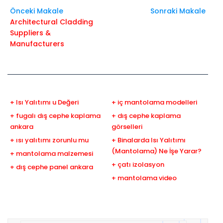
Önceki Makale
Sonraki Makale
Architectural Cladding
Suppliers &
Manufacturers
+ Isı Yalıtımı u Değeri
+ iç mantolama modelleri
+ fugalı dış cephe kaplama
+ dış cephe kaplama
ankara
görselleri
+ ısı yalıtımı zorunlu mu
+ Binalarda Isı Yalıtımı
(Mantolama) Ne İşe Yarar?
+ mantolama malzemesi
+ çatı izolasyon
+ dış cephe panel ankara
+ mantolama video