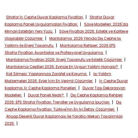
|
Strafor İç Cephe Duvar Kaplama Fiyatları
Strafor Duvar
|
Kaplama Paneli Uygulamaları Fiyatları
Söve Modelleri: 2026'da
|
Mimari Estetiğin Yeni Yüzü
Söve Fiyatları 2026: Estetik ve Kaliteye
|
Ulaşılabilir Çözümler
Mantolama: 2026 Yılında Dış Cephe Isı
|
Yalıtımı ile Enerji Tasarrufu
Mantolama Rehberi: 2026 EPS
|
Strafor Fiyatları, Avantajlar ve Profesyonel Uygulama
|
Mantolama Fiyatları 2026: Enerji Tasarrufu ve Estetik Çözümler
|
Mantolama Çeşitleri 2026: Evinize En Uygun Yalıtım Hangisi?
|
Kat Silmesi: Yapılarınıza Zarafet ve Koruma
Isı Yalıtım
|
Malzemeleri 2026: Evler İçin En Verimli Çözümler
İç Cephe Duvar
|
Kaplama, İç Cephe Kaplama Panelleri
Duvar Taşı Dekorasyon
|
|
Modelleri
Duvar Paneli Nedir?
Dış Cephe Kaplama Rehberi
|
2026: EPS Strafor Fiyatları, Trendler ve Uygulama İpuçları
Dış
|
Cephe Kaplama Fiyatları: Türkiye'nin En İyi Detay Çözümleri
Ahşap Desenli Duvar Kaplaması ile Yaratıcı Mekan Tasarımları
|
2026